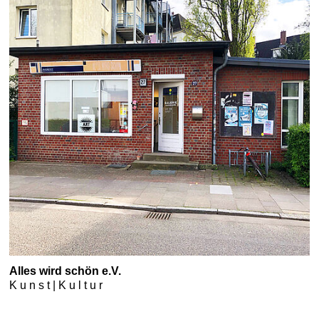
Alles wird schön e.V.
K u n s t | K u l t u r