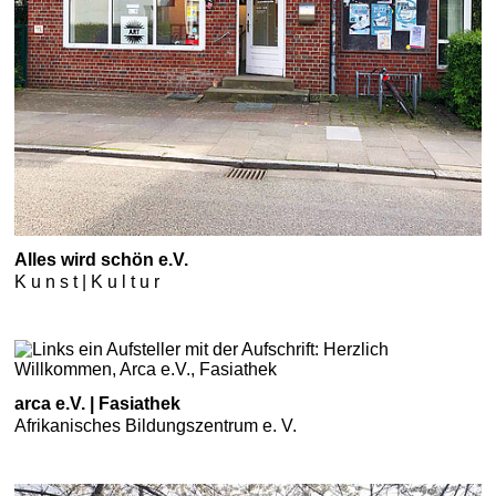
Alles wird schön e.V.
K u n s t | K u l t u r
arca e.V. | Fasiathek
Afrikanisches Bildungszentrum e. V.