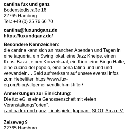
cantina fux und ganz
Bodenstedtstraße 16
22765 Hamburg
Tel.: +49 (0) 25 76 66 70
cantina@fuxundganz.de
https://fuxundganz.de/
Besondere Kennzeichen:
die cantina kann sich an manchen Abenden und Tagen in
eine taquería, ein Swing lokal, eine Jazz Kneipe, einen
Kunst Bazar, einen Konzertsaal, ein Kino, eine Bingo Halle,
eine cucina del popolo, eine peña latina und und und
verwandeln… Seid aufmerksam auf unsere events! Infos
zum Hebelifter:
https://www.fux-
eg.org/blog/allgemein/endlich-mit-lifter/
Anmerkungen zur Einrichtung:
Die fux eG ist eine Genossenschaft mit vielen
Veranstaltungs"orten".
cantina fux und ganz
,
Lichtspiele
,
frappant
,
SLOT
,
Arca e.V.
Zeiseweg 9
22765 Hamburg